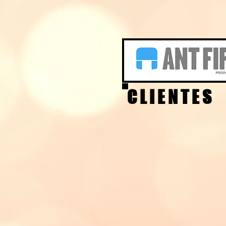
C L I E N T E S